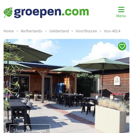
Menu
Home
Netherlands
Gelderland
Voorthuizen
Voo-4014
>
>
>
>
Show all images