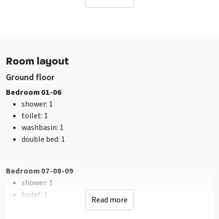
On the Veluwe
At a campsite
At a holiday park
Free located accommodation
In woodlands
Room layout
Facilities (Outdoor)
Ground floor
Terrace
Bedroom 01-06
Terrace covered over
shower
: 1
Garden / yard is fenced
toilet
: 1
Table tennis
washbasin
: 1
Bicycle storage
double bed
: 1
Jeu de boules
Barbecuing allowed
Bedroom 07-08-09
Sanitary
shower
: 1
shower
: 9
toilet
: 1
Read more
toilet
: 9
washbasin
: 1
Bathrooms
: 9
double bunk
: 1