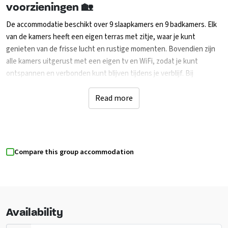
voorzieningen 🏡
De accommodatie beschikt over 9 slaapkamers en 9 badkamers. Elk
van de kamers heeft een eigen terras met zitje, waar je kunt
genieten van de frisse lucht en rustige momenten. Bovendien zijn
alle kamers uitgerust met een eigen tv en WiFi, zodat je kunt
ontspannen en verbonden kunt blijven tijdens je verblijf. Bij
aankomst zijn de bedden opgemaakt en liggen de handdoeken klaar,
zodat je meteen kunt genieten van uw vakantie. De accommodatie
Read more
biedt veel recreatieve mogelijkheden voor het hele gezelschap. In
de ruime omheinde tuin en op het grote terras kun je genieten van
verschillende activiteiten. Speel een potje jeu de boules op ons
eigen terrein, laat de kinderen lekker tafelvoetballen. Voor degenen
Compare this group accommodation
die van tafeltennis houden, is er ook een tafeltennistafel
beschikbaar. En als je van darten houdt, kun je je vaardigheden laten
zien op het dartbord. Er is altijd wel iets te doen voor iedereen,
zowel binnen als buiten de accommodatie.
Availability
Activiteiten ondernemen 🤩