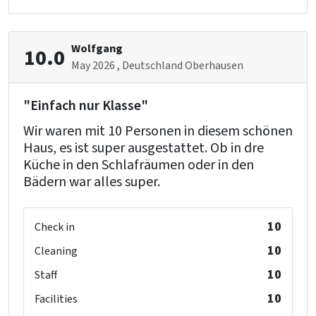
Microwave
Bedroom
Wolfgang
10.0
Pillows
May 2026
, Deutschland Oberhausen
Duvets
bed
: 24
"Einfach nur Klasse"
Bedrooms
: 9
Wir waren mit 10 Personen in diesem schönen
Haus, es ist super ausgestattet. Ob in dre
Remainder
Küche in den Schlafräumen oder in den
Dutch TV channels
Bädern war alles super.
Cycling and mountain biking routes
Now only 25% deposit
10
Check in
Children's facilities
10
Cleaning
Childbeds
: 1
Childchair
: 2
10
Staff
Playpen
: 0
10
Facilities