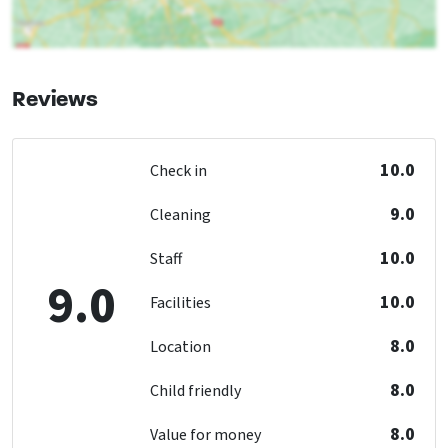
Sauna (km)
: < 5 km
Recreational water (km)
: < 5 km
Shops
: < 5 km
Bus stop
: < 1 km
Reviews
Railway station
: > 25 km
Woods & Heath
: < 0,5 km
Indoor swimming pool
: < 1 km
10.0
Check in
Accessibility
9.0
Cleaning
Wheelchair Adapted
Without threshold
10.0
Staff
9.0
Kitchen
10.0
Facilities
Type of cooker
: Gas
8.0
Fridge
Location
Number of boiling points
: 6
8.0
Child friendly
Oven
Freezer
8.0
Value for money
Dishwasher